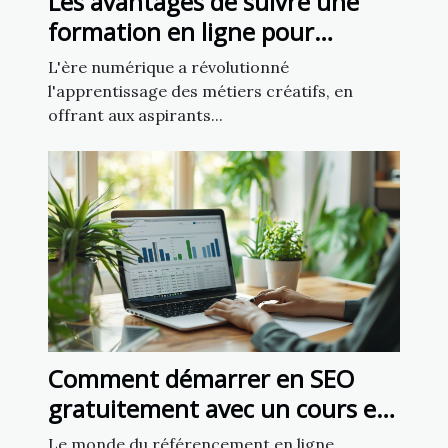
Les avantages de suivre une
formation en ligne pour
devenir tatoueur professionnel
L'ère numérique a révolutionné
l'apprentissage des métiers créatifs, en
offrant aux aspirants...
Comment démarrer en SEO
gratuitement avec un cours en
ligne
Le monde du référencement en ligne