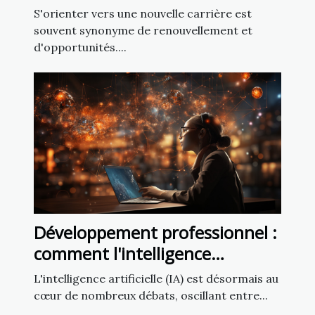
de colis perdus
S'orienter vers une nouvelle carrière est
souvent synonyme de renouvellement et
d'opportunités....
Développement professionnel :
comment l'intelligence
artificielle peut transformer
L'intelligence artificielle (IA) est désormais au
votre carrière
cœur de nombreux débats, oscillant entre...