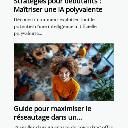
Stratégies pour débutants :
Maîtriser une IA polyvalente
Découvrir comment exploiter tout le
potentiel d'une intelligence artificielle
polyvalente...
Guide pour maximiser le
réseautage dans un
environnement de coworking
Travailler dans un espace de coworking offre