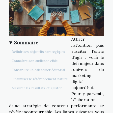
Attirer
Sommaire
l’attention puis
susciter l’envie
Définir ses objectifs stratégiques
d’agir : voilà le
Connaître son audience cible
défi majeur dans
l’univers du
Construire un calendrier éditorial
marketing
Optimiser le référencement naturel
digital
aujourd’hui.
Mesurer les résultats et ajuster
Pour y parvenir,
l’élaboration
d’une stratégie de contenu performante se
révèle incontournable. Les lignes suivantes vous