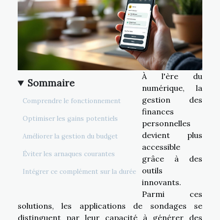
À l'ère du
Sommaire
numérique, la
gestion des
Comprendre le fonctionnement
finances
Optimiser les gains potentiels
personnelles
devient plus
Améliorer la gestion du budget
accessible
Éviter les arnaques courantes
grâce à des
outils
Intégrer ce complément sur la durée
innovants.
Parmi ces
solutions, les applications de sondages se
distinguent par leur capacité à générer des