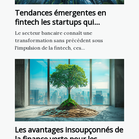
Tendances émergentes en
fintech les startups qui
révolutionnent le secteur
Le secteur bancaire connaît une
bancaire
transformation sans précédent sous
l'impulsion de la fintech, ces...
Les avantages insoupçonnés de
la finance verte pour les