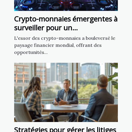
Crypto-monnaies émergentes à
surveiller pour un
investissement précoce en
L'essor des crypto-monnaies a bouleversé le
2023
paysage financier mondial, offrant des
opportunités...
Stratégies pour gérer les litiges