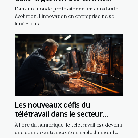
pour booster l'innovation en
Dans un monde professionnel en constante
entreprise
évolution, l'innovation en entreprise ne se
limite plus...
Les nouveaux défis du
télétravail dans le secteur
industriel : stratégies pour une
À l'ère du numérique, le télétravail est devenu
transition efficace
une composante incontournable du monde...