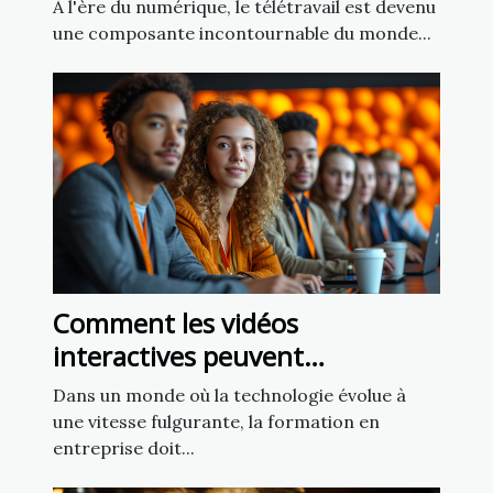
industriel : stratégies pour une
À l'ère du numérique, le télétravail est devenu
transition efficace
une composante incontournable du monde...
Comment les vidéos
interactives peuvent
transformer la formation en
Dans un monde où la technologie évolue à
entreprise
une vitesse fulgurante, la formation en
entreprise doit...