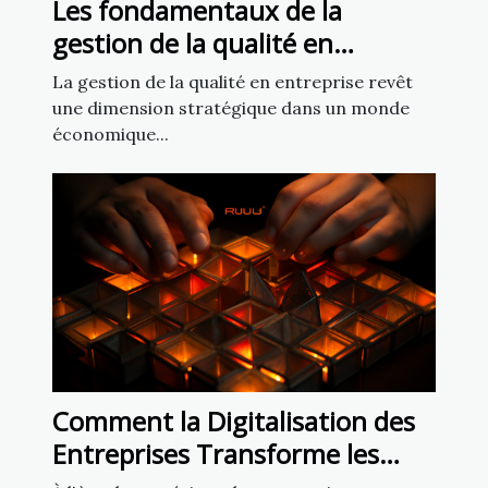
Les fondamentaux de la
gestion de la qualité en
entreprise : Pourquoi et
La gestion de la qualité en entreprise revêt
comment les mettre en œuvre
une dimension stratégique dans un monde
économique...
Comment la Digitalisation des
Entreprises Transforme les
Carrières en RH