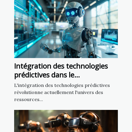
Intégration des technologies
prédictives dans le
développement des chatbots
L'intégration des technologies prédictives
RH
révolutionne actuellement l'univers des
ressources...