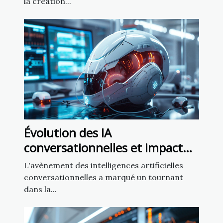
la création...
Évolution des IA
conversationnelles et impact
sur la liberté d'expression
L'avènement des intelligences artificielles
conversationnelles a marqué un tournant
dans la...