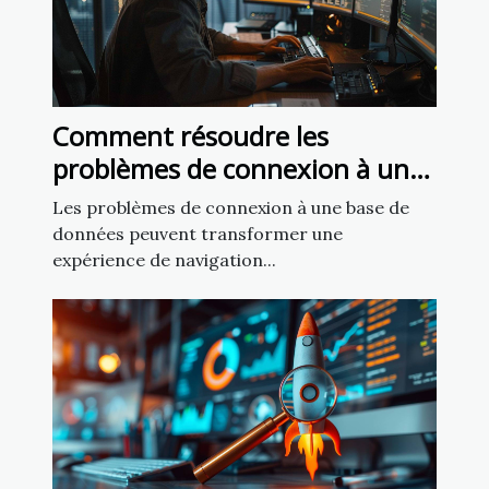
Comment résoudre les
problèmes de connexion à une
base de données sur un site
Les problèmes de connexion à une base de
web
données peuvent transformer une
expérience de navigation...