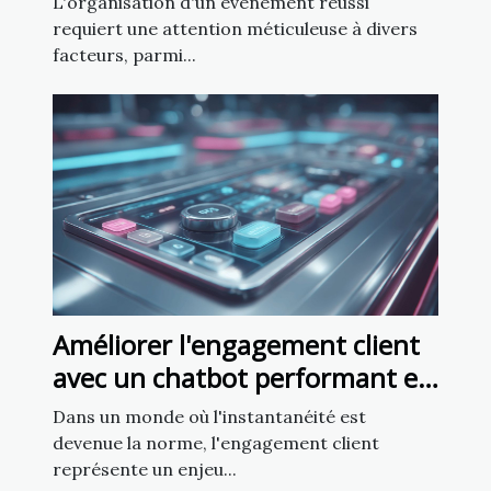
L'organisation d'un événement réussi
requiert une attention méticuleuse à divers
facteurs, parmi...
Améliorer l'engagement client
avec un chatbot performant en
5 minutes
Dans un monde où l'instantanéité est
devenue la norme, l'engagement client
représente un enjeu...