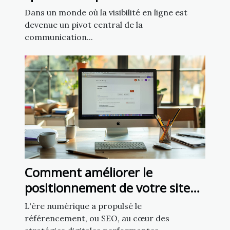
présence sur les réseaux
Dans un monde où la visibilité en ligne est
sociaux ?
devenue un pivot central de la
communication...
Comment améliorer le
positionnement de votre site
grâce aux techniques SEO
L'ère numérique a propulsé le
avancées
référencement, ou SEO, au cœur des