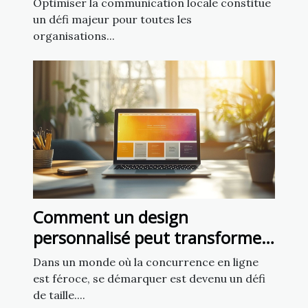
Optimiser la communication locale constitue
mairies
un défi majeur pour toutes les
organisations...
Comment un design
personnalisé peut transformer
votre présence en ligne ?
Dans un monde où la concurrence en ligne
est féroce, se démarquer est devenu un défi
de taille....