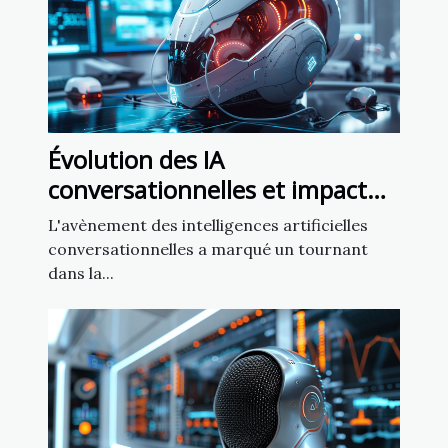
Évolution des IA
conversationnelles et impact
sur la liberté d'expression
L'avènement des intelligences artificielles
conversationnelles a marqué un tournant
dans la...