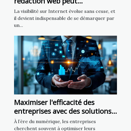
rédaction web peut
transformer votre présence en
La visibilité sur Internet évolue sans cesse, et
ligne
il devient indispensable de se démarquer par
un...
Maximiser l'efficacité des
entreprises avec des solutions
numériques personnalisées
À l’ère du numérique, les entreprises
cherchent souvent à optimiser leurs