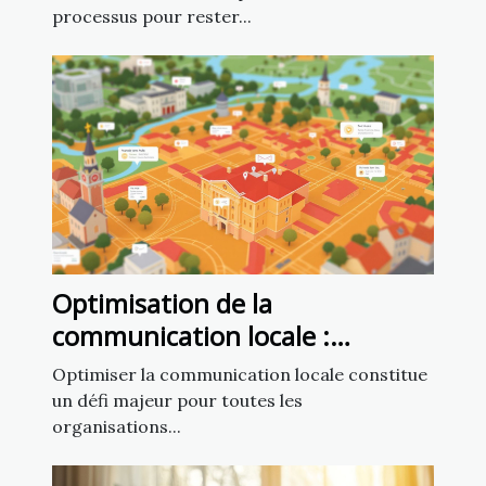
processus pour rester...
Optimisation de la
communication locale :
exploiter un fichier d’emails de
Optimiser la communication locale constitue
mairies
un défi majeur pour toutes les
organisations...