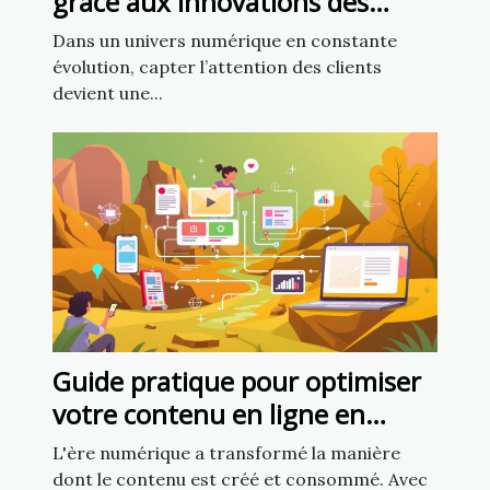
grâce aux innovations des
chatbots en marketing
Dans un univers numérique en constante
évolution, capter l’attention des clients
devient une...
Guide pratique pour optimiser
votre contenu en ligne en
utilisant l'intelligence artificielle
L'ère numérique a transformé la manière
dont le contenu est créé et consommé. Avec