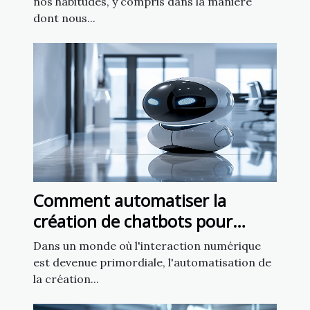
nos habitudes, y compris dans la manière
dont nous...
Comment automatiser la
création de chatbots pour
améliorer l'engagement client
Dans un monde où l'interaction numérique
est devenue primordiale, l'automatisation de
la création...