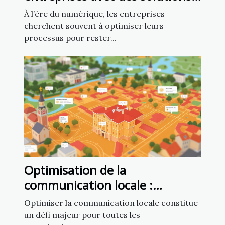
numériques personnalisées
À l’ère du numérique, les entreprises
cherchent souvent à optimiser leurs
processus pour rester...
Optimisation de la
communication locale :
exploiter un fichier d’emails de
Optimiser la communication locale constitue
mairies
un défi majeur pour toutes les