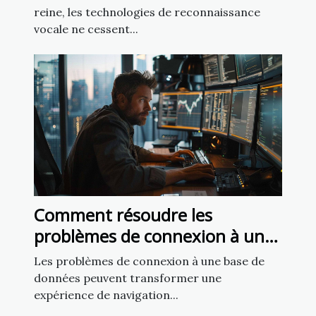
reine, les technologies de reconnaissance
vocale ne cessent...
Comment résoudre les
problèmes de connexion à une
base de données sur un site
Les problèmes de connexion à une base de
web
données peuvent transformer une
expérience de navigation...