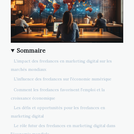
Sommaire
L'impact des freelances en marketing digital sur les
marchés mondiaux
L'influence des freelances sur l'économie numérique
Comment les freelances favorisent l'emploi et la
croissance économique
Les défis et opportunités pour les freelances en
marketing digital
Le rôle futur des freelances en marketing digital dans