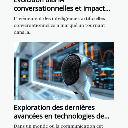
conversationnelles et impact
sur la liberté d'expression
L'avènement des intelligences artificielles
conversationnelles a marqué un tournant
dans la...
Exploration des dernières
avancées en technologies de
reconnaissance vocale
Dans un monde où la communication est