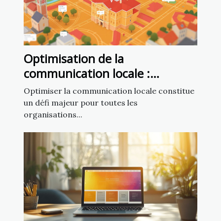
Optimisation de la
communication locale :
exploiter un fichier d’emails de
Optimiser la communication locale constitue
mairies
un défi majeur pour toutes les
organisations...