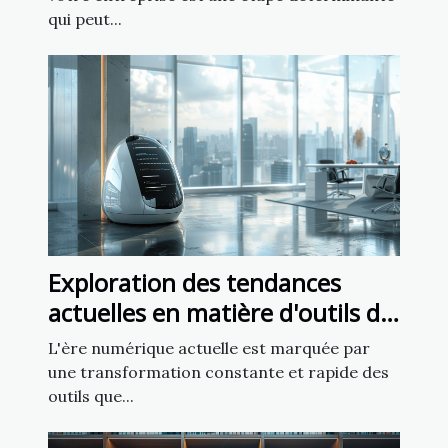
qui peut...
Exploration des tendances
actuelles en matière d'outils de
création de sites web
L'ère numérique actuelle est marquée par
une transformation constante et rapide des
outils que...