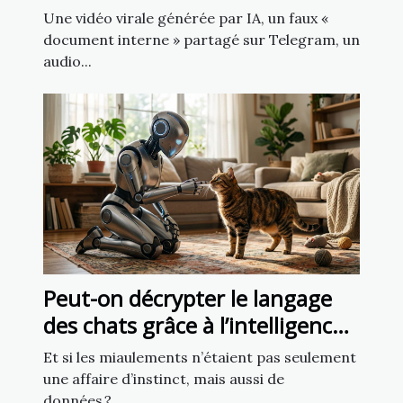
source fiable ?
Une vidéo virale générée par IA, un faux «
document interne » partagé sur Telegram, un
audio...
Peut-on décrypter le langage
des chats grâce à l’intelligence
artificielle ?
Et si les miaulements n’étaient pas seulement
une affaire d’instinct, mais aussi de
données ?...