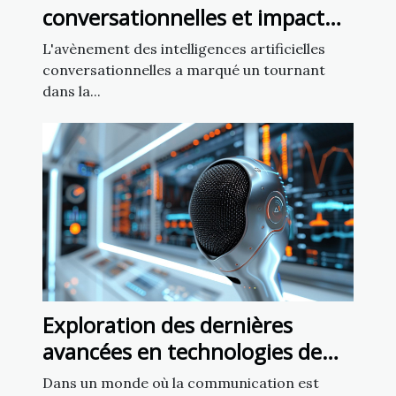
conversationnelles et impact
sur la liberté d'expression
L'avènement des intelligences artificielles
conversationnelles a marqué un tournant
dans la...
Exploration des dernières
avancées en technologies de
reconnaissance vocale
Dans un monde où la communication est