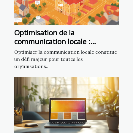
Optimisation de la
communication locale :
exploiter un fichier d’emails de
Optimiser la communication locale constitue
mairies
un défi majeur pour toutes les
organisations...