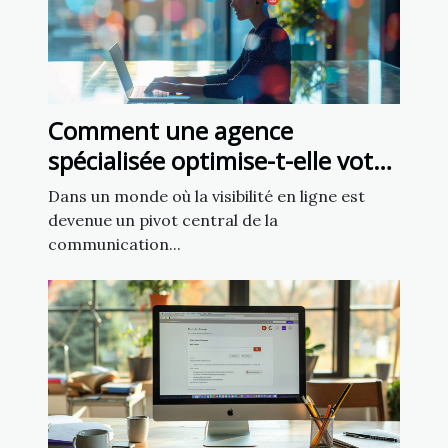
Comment une agence
spécialisée optimise-t-elle votre
présence sur les réseaux
Dans un monde où la visibilité en ligne est
sociaux ?
devenue un pivot central de la
communication...