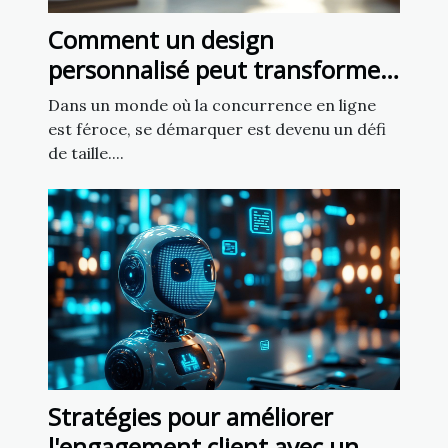
Comment un design
personnalisé peut transformer
votre présence en ligne ?
Dans un monde où la concurrence en ligne
est féroce, se démarquer est devenu un défi
de taille....
Stratégies pour améliorer
l'engagement client avec un