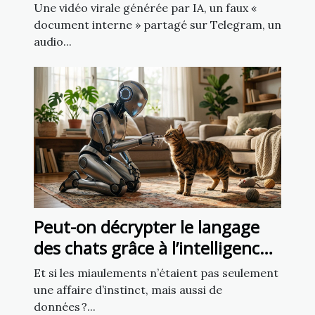
source fiable ?
Une vidéo virale générée par IA, un faux «
document interne » partagé sur Telegram, un
audio...
Peut-on décrypter le langage
des chats grâce à l’intelligence
artificielle ?
Et si les miaulements n’étaient pas seulement
une affaire d’instinct, mais aussi de
données ?...