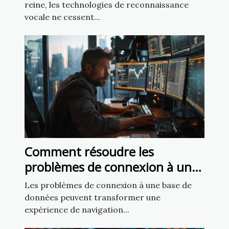
reine, les technologies de reconnaissance
vocale ne cessent...
Comment résoudre les
problèmes de connexion à une
base de données sur un site
Les problèmes de connexion à une base de
web
données peuvent transformer une
expérience de navigation...