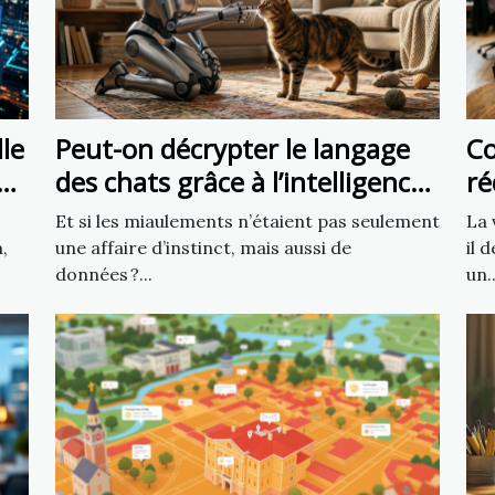
lle
Peut-on décrypter le langage
C
des chats grâce à l’intelligence
ré
artificielle ?
tr
Et si les miaulements n’étaient pas seulement
La 
li
,
une affaire d’instinct, mais aussi de
il 
données ?...
un..