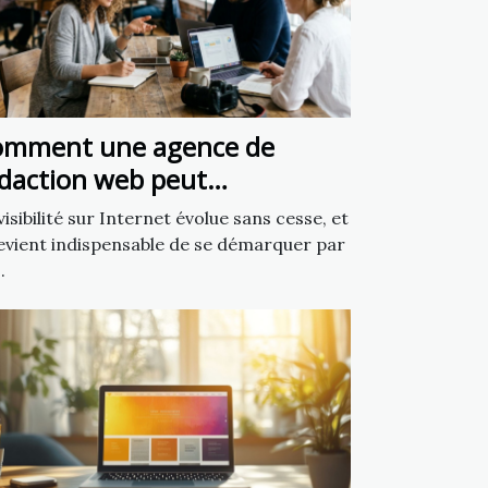
omment une agence de
daction web peut
ansformer votre présence en
visibilité sur Internet évolue sans cesse, et
gne
devient indispensable de se démarquer par
.