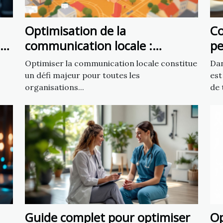
Optimisation de la
C
s
communication locale :
pe
exploiter un fichier d’emails de
vo
Optimiser la communication locale constitue
Dan
mairies
un défi majeur pour toutes les
est
organisations...
de t
Guide complet pour optimiser
Op