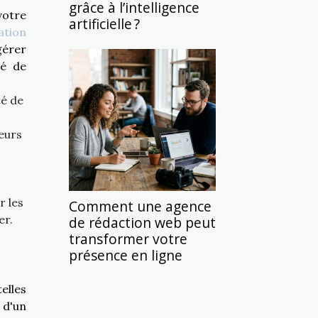
grâce à l’intelligence
votre
artificielle ?
ation
gérer
ué de
té de
eurs
r les
Comment une agence
er.
de rédaction web peut
transformer votre
présence en ligne
elles
 d'un