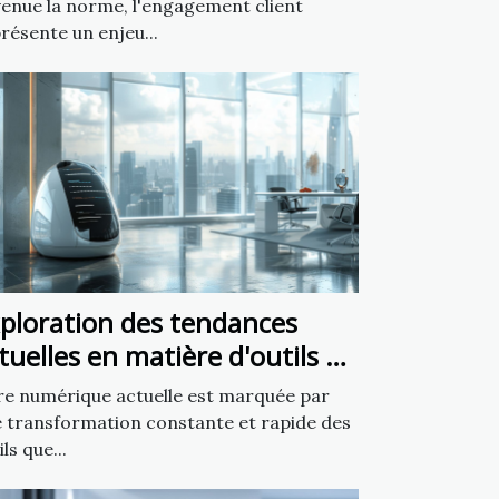
enue la norme, l'engagement client
résente un enjeu...
ploration des tendances
tuelles en matière d'outils de
éation de sites web
re numérique actuelle est marquée par
 transformation constante et rapide des
ils que...