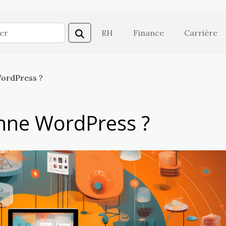
RH
Finance
Carrière
ordPress ?
nne WordPress ?