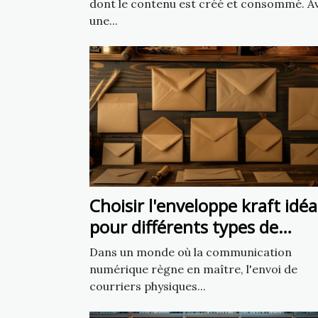
artificielle
dont le contenu est créé et consommé. A
une...
Choisir l'enveloppe kraft idéa
pour différents types de
courriers
Dans un monde où la communication
numérique règne en maître, l'envoi de
courriers physiques...