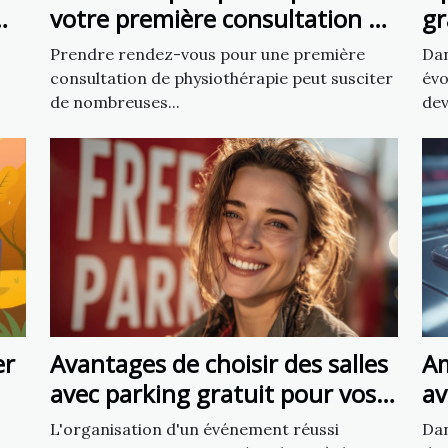
votre première consultation de
gr
physiothérapie
ch
Prendre rendez-vous pour une première
Dan
consultation de physiothérapie peut susciter
évo
de nombreuses...
dev
er
Avantages de choisir des salles
Am
avec parking gratuit pour vos
av
événements
5 
L'organisation d'un événement réussi
Dan