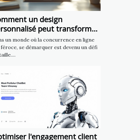
omment un design
rsonnalisé peut transformer
tre présence en ligne ?
s un monde où la concurrence en ligne
 féroce, se démarquer est devenu un défi
aille....
timiser l'engagement client