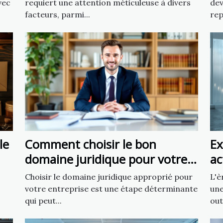
vec
requiert une attention méticuleuse à divers
dev
facteurs, parmi...
rep
le
Comment choisir le bon
Ex
domaine juridique pour votre
ac
affaire
cr
Choisir le domaine juridique approprié pour
L'è
votre entreprise est une étape déterminante
une
qui peut...
out