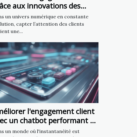
âce aux innovations des
atbots en marketing
s un univers numérique en constante
lution, capter l’attention des clients
ient une...
éliorer l'engagement client
ec un chatbot performant en
minutes
s un monde où l'instantanéité est