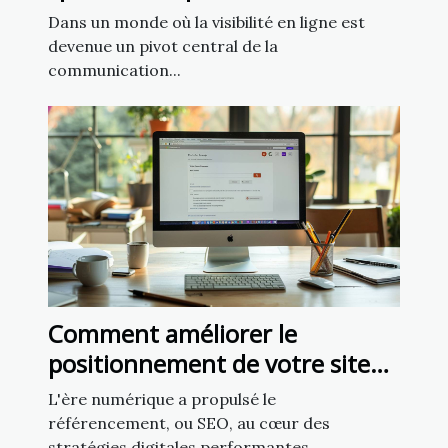
présence sur les réseaux
Dans un monde où la visibilité en ligne est
sociaux ?
devenue un pivot central de la
communication...
Comment améliorer le
positionnement de votre site
grâce aux techniques SEO
L'ère numérique a propulsé le
avancées
référencement, ou SEO, au cœur des
stratégies digitales performantes...