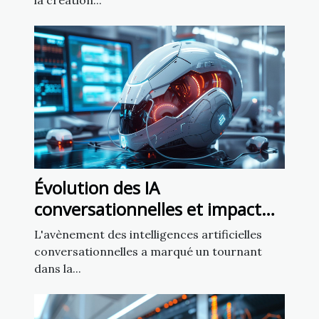
la création...
Évolution des IA
conversationnelles et impact
sur la liberté d'expression
L'avènement des intelligences artificielles
conversationnelles a marqué un tournant
dans la...