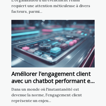
L'organisation d'un événement réussi
requiert une attention méticuleuse à divers
facteurs, parmi...
Améliorer l'engagement client
avec un chatbot performant en
5 minutes
Dans un monde où l'instantanéité est
devenue la norme, l'engagement client
représente un enjeu...