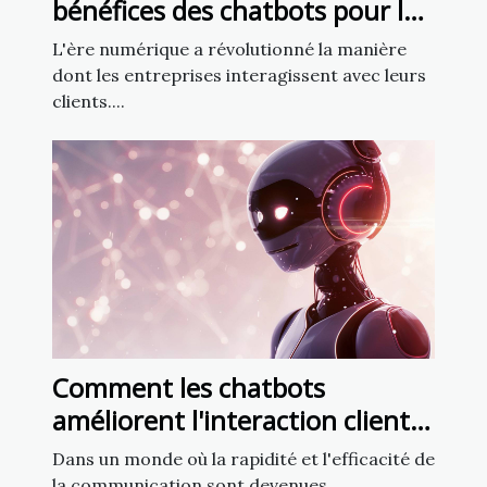
bénéfices des chatbots pour la
fidélisation client
L'ère numérique a révolutionné la manière
dont les entreprises interagissent avec leurs
clients....
Comment les chatbots
améliorent l'interaction client
dans le secteur francophone
Dans un monde où la rapidité et l'efficacité de
la communication sont devenues