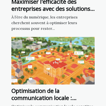
Maximiser l'efficacité des
entreprises avec des solutions
numériques personnalisées
À l’ère du numérique, les entreprises
cherchent souvent à optimiser leurs
processus pour rester...
Optimisation de la
communication locale :
exploiter un fichier d’emails de