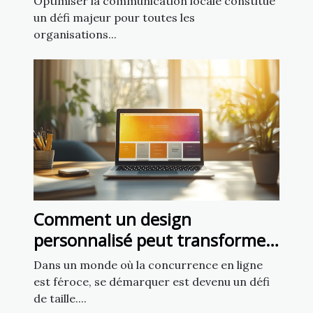
Optimiser la communication locale constitue
mairies
un défi majeur pour toutes les
organisations...
Comment un design
personnalisé peut transformer
votre présence en ligne ?
Dans un monde où la concurrence en ligne
est féroce, se démarquer est devenu un défi
de taille....