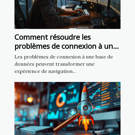
Comment résoudre les
problèmes de connexion à une
base de données sur un site
Les problèmes de connexion à une base de
web
données peuvent transformer une
expérience de navigation...