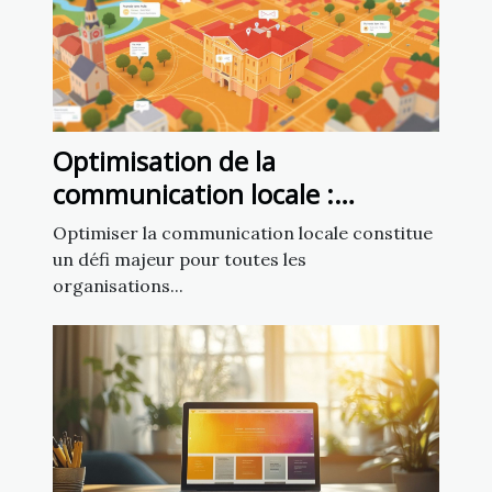
Optimisation de la
communication locale :
exploiter un fichier d’emails de
Optimiser la communication locale constitue
mairies
un défi majeur pour toutes les
organisations...