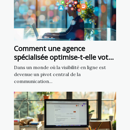
Comment une agence
spécialisée optimise-t-elle votre
présence sur les réseaux
Dans un monde où la visibilité en ligne est
sociaux ?
devenue un pivot central de la
communication...