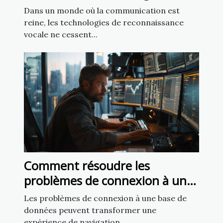
reconnaissance vocale
Dans un monde où la communication est
reine, les technologies de reconnaissance
vocale ne cessent...
Comment résoudre les
problèmes de connexion à une
base de données sur un site
Les problèmes de connexion à une base de
web
données peuvent transformer une
expérience de navigation...