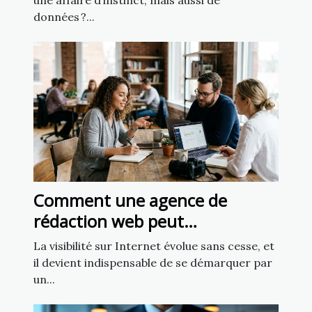
une affaire d’instinct, mais aussi de
données ?...
Comment une agence de
rédaction web peut
transformer votre présence en
La visibilité sur Internet évolue sans cesse, et
ligne
il devient indispensable de se démarquer par
un...