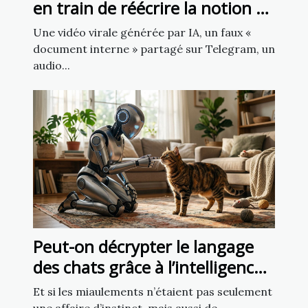
en train de réécrire la notion de
source fiable ?
Une vidéo virale générée par IA, un faux «
document interne » partagé sur Telegram, un
audio...
Peut-on décrypter le langage
des chats grâce à l’intelligence
artificielle ?
Et si les miaulements n’étaient pas seulement