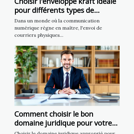
Choisir l'enveloppe kraft idéale
pour différents types de
courriers
Dans un monde où la communication
numérique règne en maître, l'envoi de
courriers physiques...
Comment choisir le bon
domaine juridique pour votre
affaire
Choisir le domaine juridique approprié pour