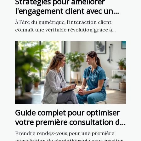
Stratégies pour améliorer
l'engagement client avec un
chatbot IA
À l’ère du numérique, l’interaction client
connaît une véritable révolution grâce à...
Guide complet pour optimiser
votre première consultation de
physiothérapie
Prendre rendez-vous pour une première
consultation de physiothérapie peut susciter