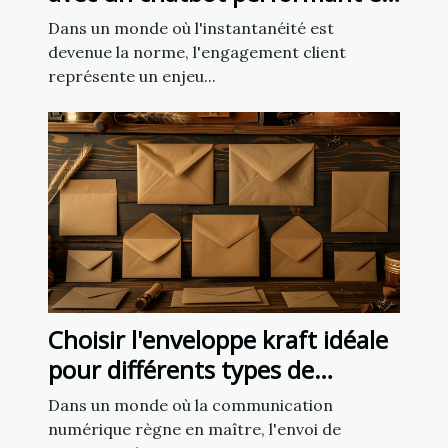
5 minutes
Dans un monde où l'instantanéité est
devenue la norme, l'engagement client
représente un enjeu...
Choisir l'enveloppe kraft idéale
pour différents types de
courriers
Dans un monde où la communication
numérique règne en maître, l'envoi de