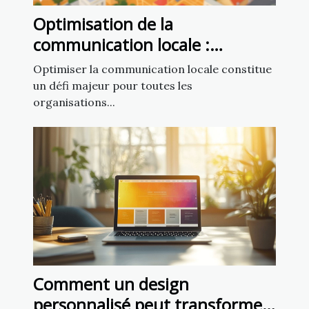
Optimisation de la
communication locale :
exploiter un fichier d’emails de
Optimiser la communication locale constitue
mairies
un défi majeur pour toutes les
organisations...
Comment un design
personnalisé peut transformer