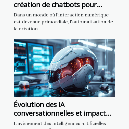
création de chatbots pour
améliorer l'engagement client
Dans un monde où l'interaction numérique
est devenue primordiale, l'automatisation de
la création...
Évolution des IA
conversationnelles et impact
sur la liberté d'expression
L'avènement des intelligences artificielles