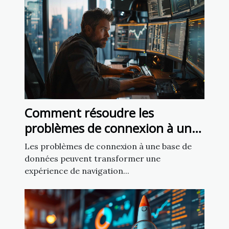
Comment résoudre les
problèmes de connexion à une
base de données sur un site
Les problèmes de connexion à une base de
web
données peuvent transformer une
expérience de navigation...