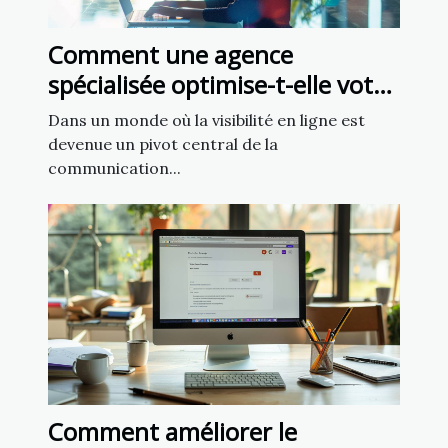
Comment une agence
spécialisée optimise-t-elle votre
présence sur les réseaux
Dans un monde où la visibilité en ligne est
sociaux ?
devenue un pivot central de la
communication...
Comment améliorer le