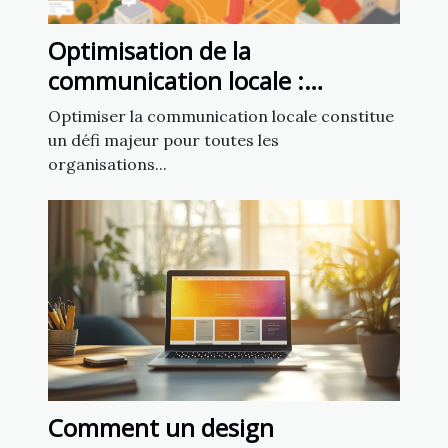
Optimisation de la
communication locale :
exploiter un fichier d’emails de
Optimiser la communication locale constitue
mairies
un défi majeur pour toutes les
organisations...
Comment un design