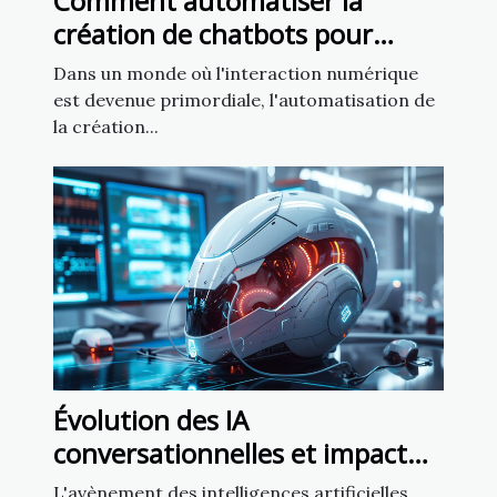
Comment automatiser la
création de chatbots pour
améliorer l'engagement client
Dans un monde où l'interaction numérique
est devenue primordiale, l'automatisation de
la création...
Évolution des IA
conversationnelles et impact
sur la liberté d'expression
L'avènement des intelligences artificielles