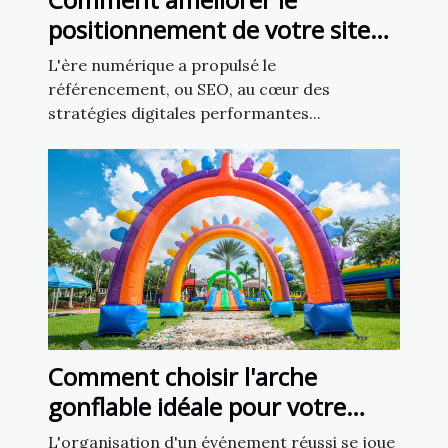
positionnement de votre site
grâce aux techniques SEO
L'ère numérique a propulsé le
avancées
référencement, ou SEO, au cœur des
stratégies digitales performantes...
Comment choisir l'arche
gonflable idéale pour votre
prochain événement ?
L'organisation d'un événement réussi se joue