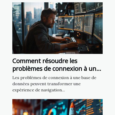
Comment résoudre les
problèmes de connexion à une
base de données sur un site
Les problèmes de connexion à une base de
web
données peuvent transformer une
expérience de navigation...