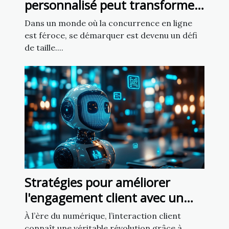
personnalisé peut transformer
votre présence en ligne ?
Dans un monde où la concurrence en ligne
est féroce, se démarquer est devenu un défi
de taille....
Stratégies pour améliorer
l'engagement client avec un
chatbot IA
À l’ère du numérique, l’interaction client
connaît une véritable révolution grâce à...