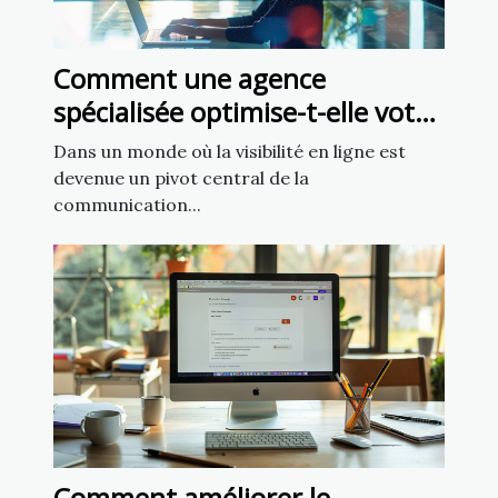
Comment une agence
spécialisée optimise-t-elle votre
présence sur les réseaux
Dans un monde où la visibilité en ligne est
sociaux ?
devenue un pivot central de la
communication...
Comment améliorer le