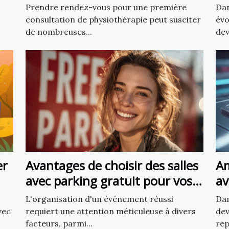
physiothérapie
ch
Prendre rendez-vous pour une première
Dan
consultation de physiothérapie peut susciter
évo
de nombreuses...
dev
er
Avantages de choisir des salles
Am
avec parking gratuit pour vos
av
événements
5 
L'organisation d'un événement réussi
Dan
vec
requiert une attention méticuleuse à divers
dev
facteurs, parmi...
rep