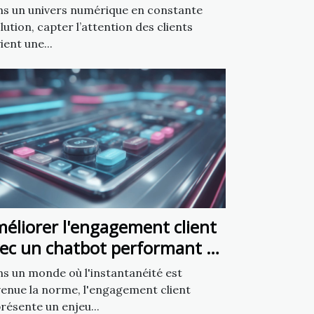
atbots en marketing
s un univers numérique en constante
lution, capter l’attention des clients
ient une...
éliorer l'engagement client
ec un chatbot performant en
minutes
s un monde où l'instantanéité est
enue la norme, l'engagement client
résente un enjeu...