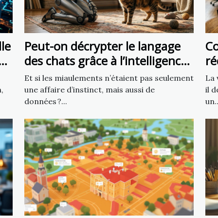
lle
Peut-on décrypter le langage
C
des chats grâce à l’intelligence
ré
artificielle ?
tr
Et si les miaulements n’étaient pas seulement
La 
li
,
une affaire d’instinct, mais aussi de
il 
données ?...
un..