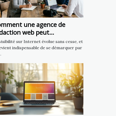
omment une agence de
daction web peut
ansformer votre présence en
visibilité sur Internet évolue sans cesse, et
gne
devient indispensable de se démarquer par
.