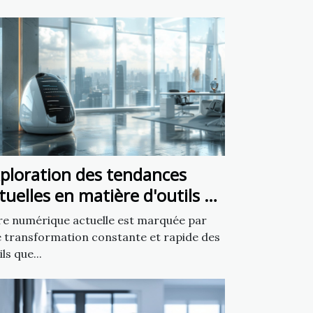
ploration des tendances
tuelles en matière d'outils de
éation de sites web
re numérique actuelle est marquée par
 transformation constante et rapide des
ils que...