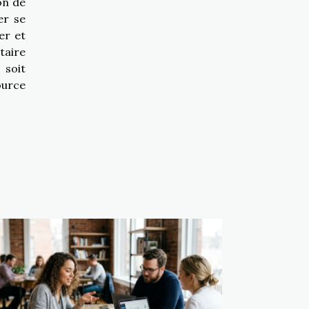
on de
er se
er et
taire
 soit
ource