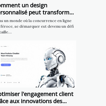
omment un design
rsonnalisé peut transformer
tre présence en ligne ?
s un monde où la concurrence en ligne
 féroce, se démarquer est devenu un défi
aille....
timiser l'engagement client
âce aux innovations des