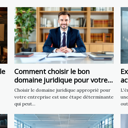
le
Comment choisir le bon
Ex
domaine juridique pour votre
ac
affaire
cr
Choisir le domaine juridique approprié pour
L'è
votre entreprise est une étape déterminante
une
qui peut...
out