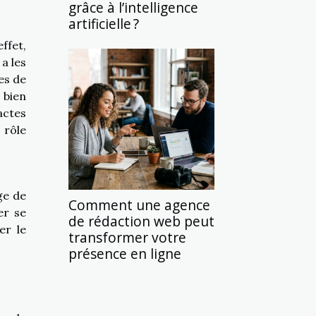
grâce à l’intelligence
artificielle ?
ffet,
a les
tes de
 bien
actes
 rôle
ge de
Comment une agence
er se
de rédaction web peut
er le
transformer votre
présence en ligne