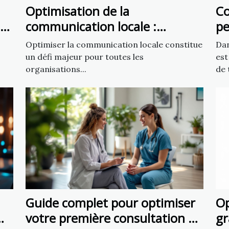
Optimisation de la
C
s
communication locale :
pe
exploiter un fichier d’emails de
vo
Optimiser la communication locale constitue
Dan
mairies
un défi majeur pour toutes les
est
organisations...
de t
Guide complet pour optimiser
Op
votre première consultation de
gr