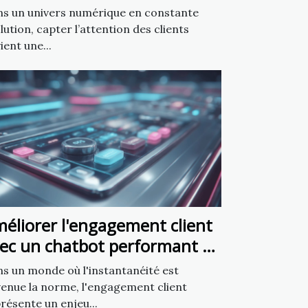
atbots en marketing
s un univers numérique en constante
lution, capter l’attention des clients
ient une...
éliorer l'engagement client
ec un chatbot performant en
minutes
s un monde où l'instantanéité est
enue la norme, l'engagement client
résente un enjeu...