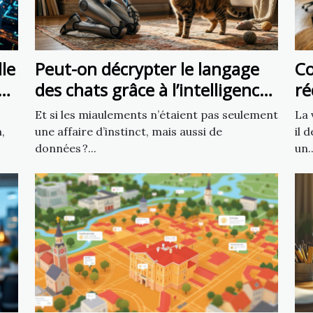
lle
Peut-on décrypter le langage
C
des chats grâce à l’intelligence
ré
artificielle ?
tr
Et si les miaulements n’étaient pas seulement
La 
li
,
une affaire d’instinct, mais aussi de
il 
données ?...
un..