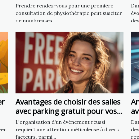
physiothérapie
ch
Prendre rendez-vous pour une première
Dan
consultation de physiothérapie peut susciter
évo
de nombreuses...
dev
er
Avantages de choisir des salles
Am
avec parking gratuit pour vos
av
événements
5 
L'organisation d'un événement réussi
Dan
vec
requiert une attention méticuleuse à divers
dev
facteurs, parmi...
rep