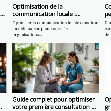
Optimisation de la
C
s
communication locale :
pe
exploiter un fichier d’emails de
vo
Optimiser la communication locale constitue
Dan
mairies
un défi majeur pour toutes les
est
organisations...
de t
Guide complet pour optimiser
Op
votre première consultation de
gr