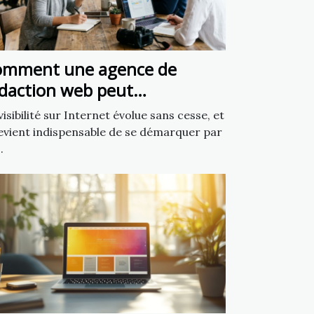
omment une agence de
daction web peut
ansformer votre présence en
visibilité sur Internet évolue sans cesse, et
gne
devient indispensable de se démarquer par
.