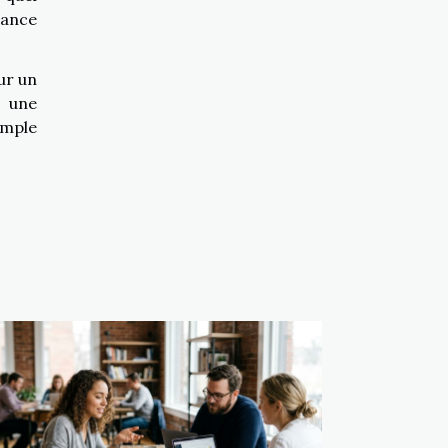
tance
ur un
z une
emple