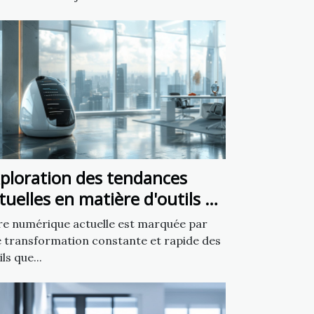
ploration des tendances
tuelles en matière d'outils de
éation de sites web
re numérique actuelle est marquée par
 transformation constante et rapide des
ils que...