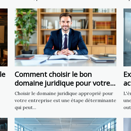
le
Comment choisir le bon
Ex
domaine juridique pour votre
ac
affaire
cr
Choisir le domaine juridique approprié pour
L'è
votre entreprise est une étape déterminante
une
qui peut...
out