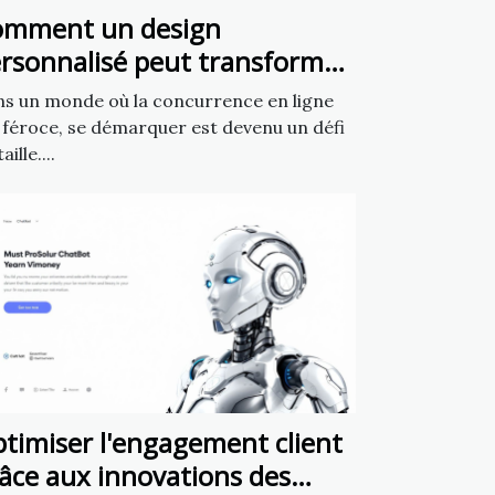
omment un design
rsonnalisé peut transformer
tre présence en ligne ?
s un monde où la concurrence en ligne
 féroce, se démarquer est devenu un défi
aille....
timiser l'engagement client
âce aux innovations des