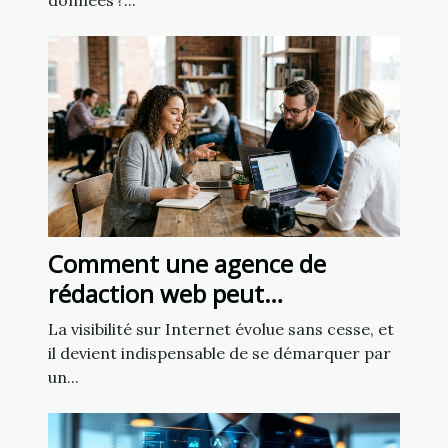
données ?...
Comment une agence de
rédaction web peut
transformer votre présence en
La visibilité sur Internet évolue sans cesse, et
ligne
il devient indispensable de se démarquer par
un...