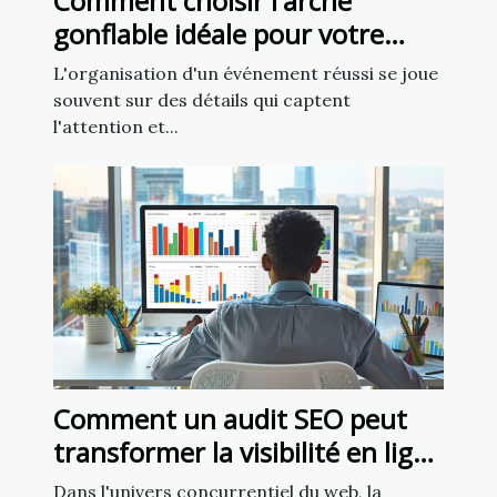
Comment choisir l'arche
gonflable idéale pour votre
prochain événement ?
L'organisation d'un événement réussi se joue
souvent sur des détails qui captent
l'attention et...
Comment un audit SEO peut
transformer la visibilité en ligne
de votre entreprise
Dans l'univers concurrentiel du web, la