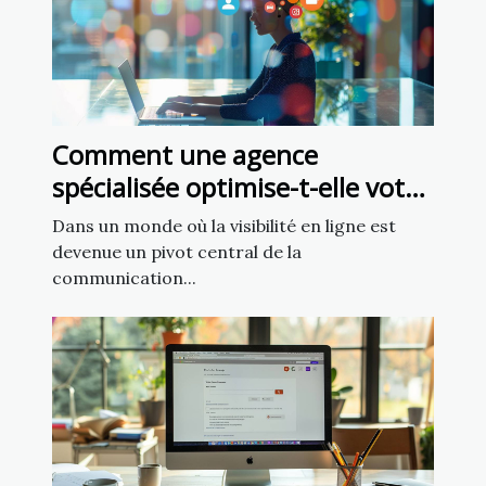
Comment une agence
spécialisée optimise-t-elle votre
présence sur les réseaux
Dans un monde où la visibilité en ligne est
sociaux ?
devenue un pivot central de la
communication...