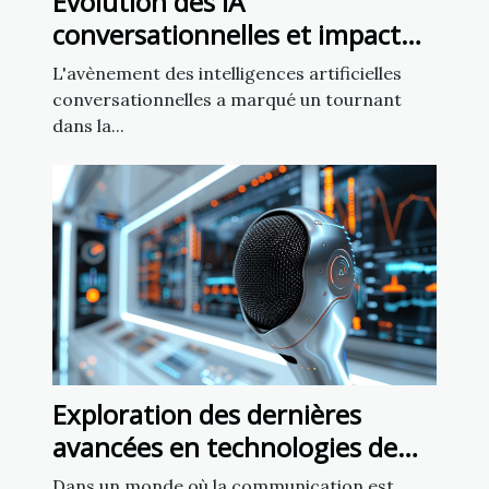
Évolution des IA
conversationnelles et impact
sur la liberté d'expression
L'avènement des intelligences artificielles
conversationnelles a marqué un tournant
dans la...
Exploration des dernières
avancées en technologies de
reconnaissance vocale
Dans un monde où la communication est