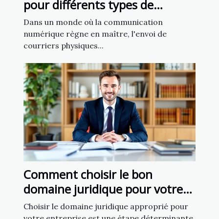
pour différents types de
courriers
Dans un monde où la communication
numérique règne en maître, l'envoi de
courriers physiques...
Comment choisir le bon
domaine juridique pour votre
affaire
Choisir le domaine juridique approprié pour
votre entreprise est une étape déterminante