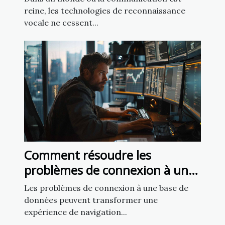
reine, les technologies de reconnaissance
vocale ne cessent...
Comment résoudre les
problèmes de connexion à une
base de données sur un site
Les problèmes de connexion à une base de
web
données peuvent transformer une
expérience de navigation...