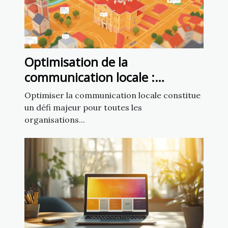
Optimisation de la
communication locale :
exploiter un fichier d’emails de
Optimiser la communication locale constitue
mairies
un défi majeur pour toutes les
organisations...