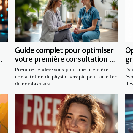
Guide complet pour optimiser
Op
votre première consultation de
gr
physiothérapie
ch
Prendre rendez-vous pour une première
Dan
consultation de physiothérapie peut susciter
évo
de nombreuses...
dev