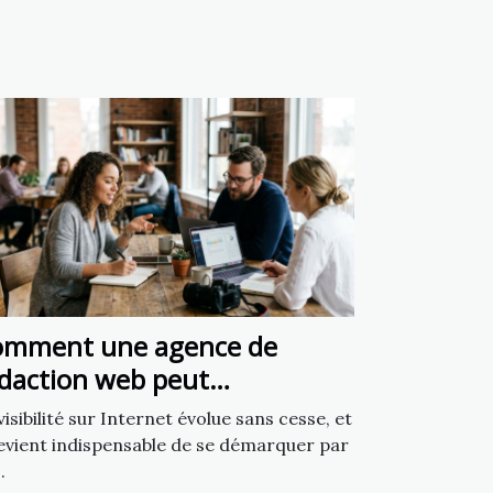
omment une agence de
daction web peut
ansformer votre présence en
visibilité sur Internet évolue sans cesse, et
gne
devient indispensable de se démarquer par
.