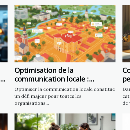
Optimisation de la
C
s
communication locale :
pe
exploiter un fichier d’emails de
vo
Optimiser la communication locale constitue
Dan
mairies
un défi majeur pour toutes les
est
organisations...
de t