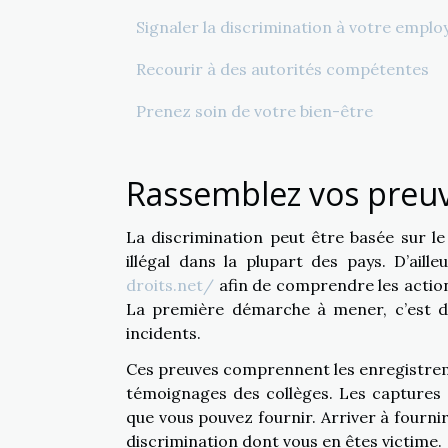
Signaler la discrimination à votre emplo
Recourir à des autorités compétentes
Prenez soin de votre bien-être
Rassemblez vos preuv
La discrimination peut être basée sur le 
illégal dans la plupart des pays. D’aill
droits.net/
afin de comprendre les action
La première démarche à mener, c’est de
incidents.
Ces preuves comprennent les enregistreme
témoignages des collèges. Les captures 
que vous pouvez fournir. Arriver à fournir 
discrimination dont vous en êtes victime.