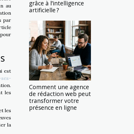
grâce à l’intelligence
on au
artificielle ?
nation
s par
ticle
pour
ts
i est
-ses-
tion.
Comment une agence
t les
de rédaction web peut
transformer votre
présence en ligne
t les
euves
er la