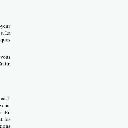
oyeur
s. La
iques
 vous
n fin
i, il
 cas,
s. En
t les
tions