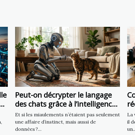
lle
Peut-on décrypter le langage
C
des chats grâce à l’intelligence
ré
artificielle ?
tr
Et si les miaulements n’étaient pas seulement
La 
li
,
une affaire d’instinct, mais aussi de
il 
données ?...
un..