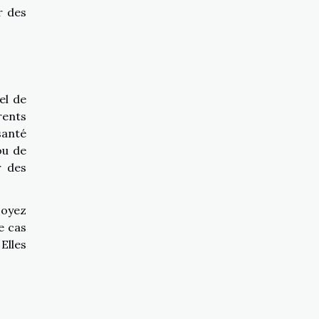
r des
el de
rents
santé
ou de
r des
soyez
e cas
Elles