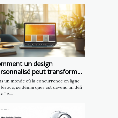
omment un design
rsonnalisé peut transformer
tre présence en ligne ?
s un monde où la concurrence en ligne
 féroce, se démarquer est devenu un défi
aille....