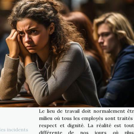
Le lieu de travail doit normalement êt
milieu où tous les employés sont traités
respect et dignité. La réalité est tout
es incidents
différente de nos jours où plusi